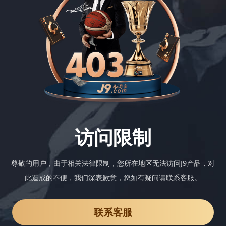
访问限制
尊敬的用户，由于相关法律限制，您所在地区无法访问J9产品，对
此造成的不便，我们深表歉意，您如有疑问请联系客服。
联系客服